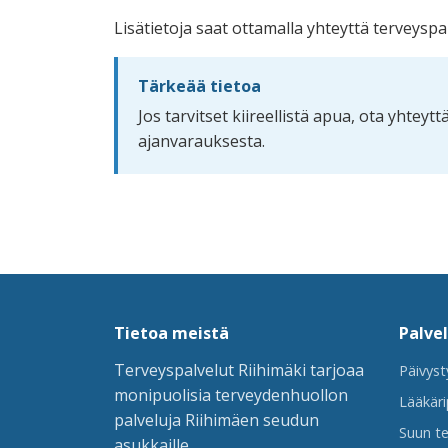
Lisätietoja saat ottamalla yhteyttä terveysp
Tärkeää tietoa
Jos tarvitset kiireellistä apua, ota yhteyt
ajanvarauksesta.
Tietoa meistä
Palve
Terveyspalvelut Riihimäki tarjoaa
Päivyst
monipuolisia terveydenhuollon
Lääkäri
palveluja Riihimäen seudun
Suun te
asukkaille.