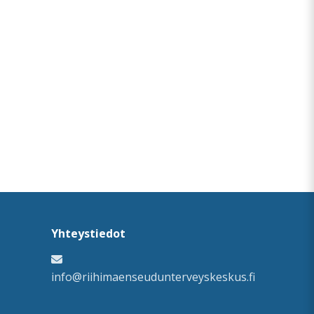
Yhteystiedot
info@riihimaenseudunterveyskeskus.fi