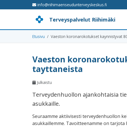
info@riihimaenseudunterveyskeskus.fi
Terveyspalvelut Riihimäki
Etusivu
Vaeston koronarokotukset kaynnistyvat 80 
Vaeston koronarokotuk
tayttaneista
Julkaistu
Terveydenhuollon ajankohtaisia tie
asukkaille.
Seuraamme aktiivisesti terveydenhuollon keh
asukkaillemme. Tavoitteenamme on tarjota lu