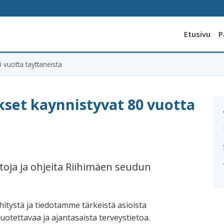
Etusivu
P
vuotta tayttaneista
set kaynnistyvat 80 vuotta
toja ja ohjeita Riihimäen seudun
itystä ja tiedotamme tärkeistä asioista
otettavaa ja ajantasaista terveystietoa.