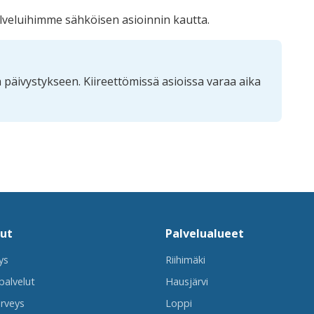
alveluihimme sähköisen asioinnin kautta.
tä päivystykseen. Kiireettömissä asioissa varaa aika
lut
Palvelualueet
ys
Riihimäki
palvelut
Hausjärvi
rveys
Loppi